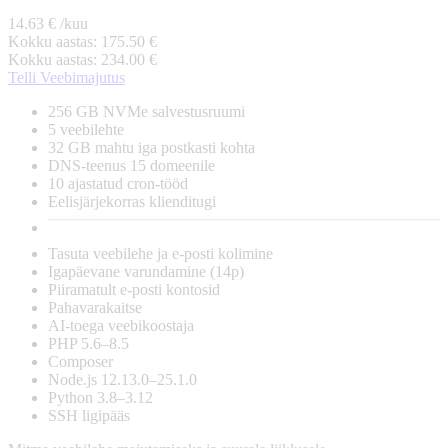
14.63
€
/kuu
Kokku aastas:
175.50
€
Kokku aastas:
234.00
€
Telli Veebimajutus
256 GB NVMe
salvestusruumi
5
veebilehte
32 GB
mahtu iga postkasti kohta
DNS-teenus
15
domeenile
10
ajastatud cron-tööd
Eelisjärjekorras
klienditugi
Tasuta
veebilehe ja e-posti kolimine
Igapäevane
varundamine (14p)
Piiramatult
e-posti kontosid
Pahavarakaitse
AI-toega
veebikoostaja
PHP 5.6–8.5
Composer
Node.js 12.13.0–25.1.0
Python 3.8–3.12
SSH
ligipääs