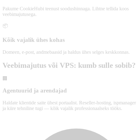
Pakume CookieHubi teenust soodushinnaga. Lihtne tellida koos
veebimajutusega.
📦
Kõik vajalik ühes kohas
Domeen, e-post, andmebaasid ja haldus ühes selges keskkonnas.
Veebimajutus või VPS: kumb sulle sobib?
🏢
Agentuurid ja arendajad
Haldate klientide saite ühest portaalist. Reseller-hosting, ispmanager
ja kiire tehniline tugi — kõik vajalik professionaalseks tööks.