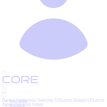
Domeen
Veebimajutus
Skaleeritav VPS-server
Hallatud VPS-server
Eesti keeles
Privaatserver
KKK
Firmast
In English