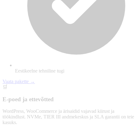
Eestikeelne tehniline tugi
Vaata pakette →
🛒
E-poed ja ettevõtted
WordPress, WooCommerce ja ärisaidid vajavad kiirust ja
töökindlust. NVMe, TIER III andmekeskus ja SLA garantii on teie
kasuks.