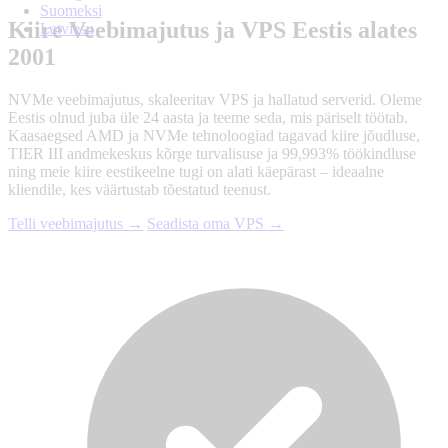
Suomeksi
Kiire Veebimajutus ja VPS Eestis alates
Latviesu
2001
NVMe veebimajutus, skaleeritav VPS ja hallatud serverid. Oleme
Eestis olnud juba üle 24 aasta ja teeme seda, mis päriselt töötab.
Kaasaegsed AMD ja NVMe tehnoloogiad tagavad kiire jõudluse,
TIER III andmekeskus kõrge turvalisuse ja 99,993% töökindluse
ning meie kiire eestikeelne tugi on alati käepärast – ideaalne
kliendile, kes väärtustab tõestatud teenust.
Telli veebimajutus →
Seadista oma VPS →