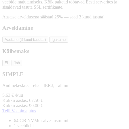
veebide majutamiseks. Kõik paketid töötavad Eesti serverites ja
sisaldavad tasuta SSL sertifikaate.
Aastase arveldusega säästad 25% — saad 3 kuud tasuta!
Arveldamine
Aastane (3 kuud tasuta!)
Igakuine
Käibemaks
Ei
Jah
SIMPLE
Andmekeskus:
Telia TIER3, Tallinn
5.63
€
/kuu
Kokku aastas:
67.50
€
Kokku aastas:
90.00
€
Telli Veebimajutus
64 GB NVMe
salvestusruumi
1
veebileht