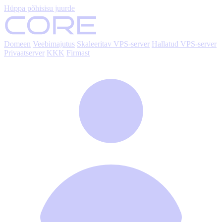
Hüppa põhisisu juurde
Domeen
Veebimajutus
Skaleeritav VPS-server
Hallatud VPS-server
Privaatserver
KKK
Firmast