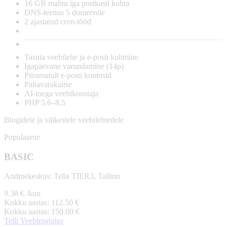
16 GB
mahtu iga postkasti kohta
DNS-teenus
5
domeenile
2
ajastatud cron-tööd
Tasuta
veebilehe ja e-posti kolimine
Igapäevane
varundamine (14p)
Piiramatult
e-posti kontosid
Pahavarakaitse
AI-toega
veebikoostaja
PHP 5.6–8.5
Blogidele ja väikestele veebilehtedele
Populaarne
BASIC
Andmekeskus:
Telia TIER3, Tallinn
9.38
€
/kuu
Kokku aastas:
112.50
€
Kokku aastas:
150.00
€
Telli Veebimajutus