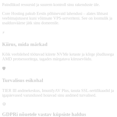
Paindlikud ressursid ja suurem kontroll sinu rakenduste üle.
Core Hosting pakub Eestis põhinevaid lahendusi – alates lihtsast
veebimajutusest kuni võimsate VPS-serveriteni. See on loomulik ja
usaldusväärne jätk sinu domeenile.
⚡
Kiirus, mida märkad
Kõik veebilehed töötavad kiirete NVMe ketaste ja kõrge jõudlusega
AMD protsessoritega, tagades märgatava kiirusevõidu.
🛡️
Turvalisus esikohal
TIER III andmekeskus, ImunifyAV Plus, tasuta SSL-sertifikaadid ja
igapäevased varundused hoiavad sinu andmed turvalised.
🍪
GDPRi nõuetele vastav küpsiste haldus