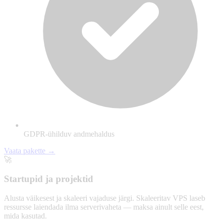
GDPR-ühilduv andmehaldus
Vaata pakette →
🚀
Startupid ja projektid
Alusta väikesest ja skaleeri vajaduse järgi. Skaleeritav VPS laseb
ressursse laiendada ilma serverivaheta — maksa ainult selle eest,
mida kasutad.