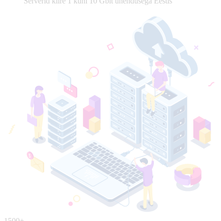
Serverid kiire 1 kuni 10 Gbit ühendusega Eestis
1500+