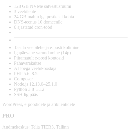
128 GB NVMe
salvestusruumi
3
veebilehte
24 GB
mahtu iga postkasti kohta
DNS-teenus
10
domeenile
6
ajastatud cron-tööd
Tasuta
veebilehe ja e-posti kolimine
Igapäevane
varundamine (14p)
Piiramatult
e-posti kontosid
Pahavarakaitse
AI-toega
veebikoostaja
PHP 5.6–8.5
Composer
Node.js 12.13.0–25.1.0
Python 3.8–3.12
SSH
ligipääs
WordPress, e-poodidele ja äriklientidele
PRO
Andmekeskus:
Telia TIER3, Tallinn